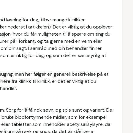
 løsning for deg, tilbyr mange klinikker
kker nederst i artikkelen). Det er viktig at du opplever
sjon, hvor du får muligheten til å spørre om ting du
lurer på i forkant, og ta gjerne med en venn eller
om blir sagt. I samråd med din behandler finner
som er riktig for deg, og som det er sannsynlig at
ettsuging, men her følger en generell beskrivelse på et
e fra klinikk til klinikk, er det er viktig at du
ehandler.
m. Sørg for å få nok søvn, og spis sunt og variert. De
e bruke blodfortynnende midler, som for eksempel
a eller tabletter som inneholder acetylsalisylsyre, da
gså unngå røyk og snus, da det gir dårligere