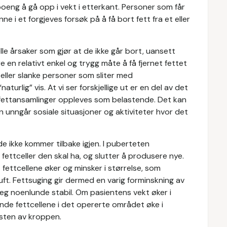
oeng å gå opp i vekt i etterkant. Personer som får
nne i et forgjeves forsøk på å få bort fett fra et eller
le årsaker som gjør at de ikke går bort, uansett
 en relativt enkel og trygg måte å få fjernet fettet
eller slanke personer som sliter med
turlig” vis. At vi ser forskjellige ut er en del av det
 fettansamlinger oppleves som belastende. Det kan
 unngår sosiale situasjoner og aktiviteter hvor det
 de ikke kommer tilbake igjen. I puberteten
ttceller den skal ha, og slutter å produsere nye.
t fettcellene øker og minsker i størrelse, som
luft. Fettsuging gir dermed en varig forminskning av
eg noenlunde stabil. Om pasientens vekt øker i
nde fettcellene i det opererte området øke i
esten av kroppen.