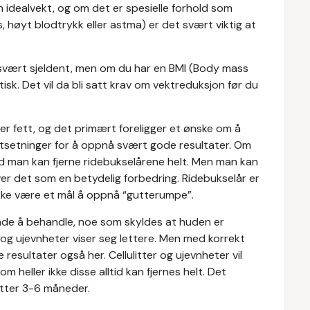
n idealvekt, og om det er spesielle forhold som
, høyt blodtrykk eller astma) er det svært viktig at
 svært sjeldent, men om du har en BMI (Body mass
isk. Det vil da bli satt krav om vektreduksjon før du
er fett, og det primært foreligger et ønske om å
tsetninger for å oppnå svært gode resultater. Om
tid man kan fjerne ridebukselårene helt. Men man kan
ever det som en betydelig forbedring. Ridebukselår er
ikke være et mål å oppnå “gutterumpe”.
åde å behandle, noe som skyldes at huden er
 og ujevnheter viser seg lettere. Men med korrekt
esultater også her. Cellulitter og ujevnheter vil
 heller ikke disse alltid kan fjernes helt. Det
etter 3-6 måneder.