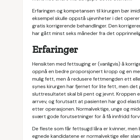
Erfaringen og kompetansen til kirurgen bør imidl
eksempel skulle oppstå ujevnheter i det operer
gratis korrigerende behandlinger. Den korrigere
har gått minst seks måneder fra det opprinneli
Erfaringer
Hensikten med fettsuging er (vanligvis) å korr
oppnå en bedre proporsjonert kropp og en mer 
mulig fett, men å redusere fettmengden ett ell
synes kirurgen har fjernet for lite fett, men det
sluttresultatet skal bli pent og jevnt. Kroppen
arrvev, og forutsatt at pasienten har god elast
etter operasjonen. Normalvektige, unge og mid
svært gode forutsetninger for å få innfridd forv
De fleste som får fettsugd låra er kvinner, me
egnede kandidatene er normalvektige eller slan