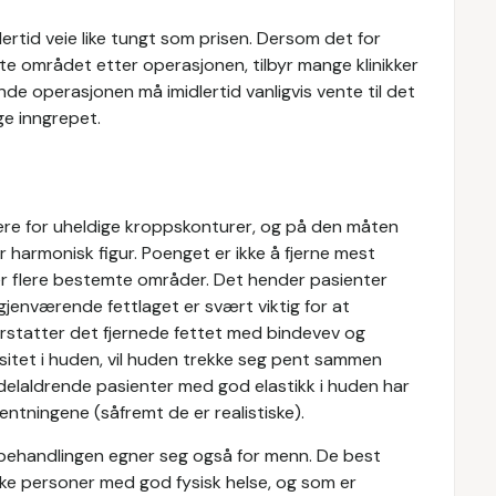
ertid veie like tungt som prisen. Dersom det for
te området etter operasjonen, tilbyr mange klinikker
nde operasjonen må imidlertid vanligvis vente til det
ge inngrepet.
igere for uheldige kroppskonturer, og på den måten
harmonisk figur. Poenget er ikke å fjerne mest
er flere bestemte områder. Det hender pasienter
 gjenværende fettlaget er svært viktig for at
 erstatter det fjernede fettet med bindevev og
isitet i huden, vil huden trekke seg pent sammen
delaldrende pasienter med god elastikk i huden har
entningene (såfremt de er realistiske).
n behandlingen egner seg også for menn. De best
ke personer med god fysisk helse, og som er