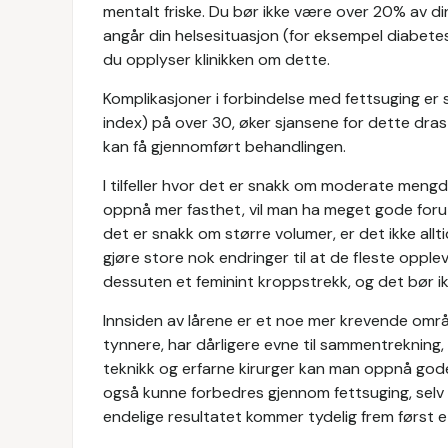
mentalt friske. Du bør ikke være over 20% av di
angår din helsesituasjon (for eksempel diabetes
du opplyser klinikken om dette.
Komplikasjoner i forbindelse med fettsuging er
index) på over 30, øker sjansene for dette drast
kan få gjennomført behandlingen.
I tilfeller hvor det er snakk om moderate mengd
oppnå mer fasthet, vil man ha meget gode foru
det er snakk om større volumer, er det ikke all
gjøre store nok endringer til at de fleste oppl
dessuten et feminint kroppstrekk, og det bør 
Innsiden av lårene er et noe mer krevende omr
tynnere, har dårligere evne til sammentrekning,
teknikk og erfarne kirurger kan man oppnå gode r
også kunne forbedres gjennom fettsuging, selv om
endelige resultatet kommer tydelig frem først 