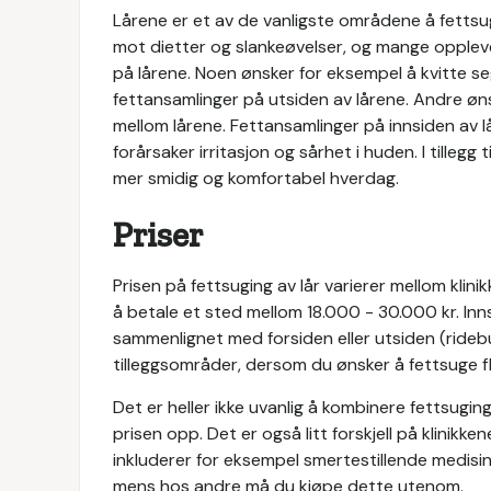
Lårene er et av de vanligste områdene å fetts
mot dietter og slankeøvelser, og mange opplev
på lårene. Noen ønsker for eksempel å kvitte se
fettansamlinger på utsiden av lårene. Andre øns
mellom lårene. Fettansamlinger på innsiden av lå
forårsaker irritasjon og sårhet i huden. I tilleg
mer smidig og komfortabel hverdag.
Priser
Prisen på fettsuging av lår varierer mellom kli
å betale et sted mellom 18.000 - 30.000 kr. Inn
sammenlignet med forsiden eller utsiden (ridebuk
tilleggsområder, dersom du ønsker å fettsuge 
Det er heller ikke uvanlig å kombinere fettsuging 
prisen opp. Det er også litt forskjell på klinikk
inkluderer for eksempel smertestillende medis
mens hos andre må du kjøpe dette utenom.