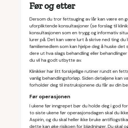
Før og etter
Dersom du tror fettsuging av lår kan være en god
uforpliktende konsultasjoner (se forslag til klini
konsultasjonen som en trygg og informativ situa
lurer på. Det kan være lurt å skrive ned ting du 
familiemedlem som kan hjelpe deg å huske det s
dere ut hva slags behandling eller behandlinger 
du vil ha godt utbytte av.
Klinikker har litt forskjellige rutiner rundt en f
vanlig behandlingsforløp. Siden detaljene kan varier
forholder deg til instruksjonene du får av din b
Før operasjonen
I ukene før inngrepet bør du holde deg i god for
to siste ukene før operasjonsdagen skal du ikk
Aspirin, og du skal heller ikke bruke antiflogstik
dette kan øke risikoen for blødninger. Du skal o