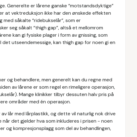
uge. Generelte er lårene ganske “motstandsdyktige”
er at vektreduksjon ikke har den ønskede effekten
g med såkalte “ridebukselår”, som er
ker seg såkalt “thigh gap”, altså et mellomrom
rene kan gi fysiske plager i form av gnissing, som
g til det utseendemessige, kan thigh gap for noen gi en
nikker og behandlere, men generelt kan du regne med
siden av lårene er som regel en rimeligere operasjon,
selår). Mange klinikker tilbyr dessuten halv pris på
flere områder med én operasjon.
av lår med lårplastikk, og dette vil naturlig nok drive
ene når det gjelder hva som inkluderes i prisen - noen
iner og kompresjonsplagg som del av behandlingen,