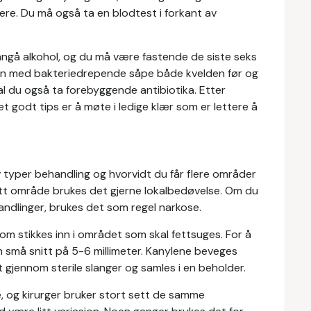
tere. Du må også ta en blodtest i forkant av
nngå alkohol, og du må være fastende de siste seks
pen med bakteriedrepende såpe både kvelden før og
l du også ta forebyggende antibiotika. Etter
t godt tips er å møte i ledige klær som er lettere å
v typer behandling og hvorvidt du får flere områder
ett område brukes det gjerne lokalbedøvelse. Om du
handlinger, brukes det som regel narkose.
som stikkes inn i området som skal fettsuges. For å
n små snitt på 5-6 millimeter. Kanylene beveges
t gjennom sterile slanger og samles i en beholder.
, og kirurger bruker stort sett de samme