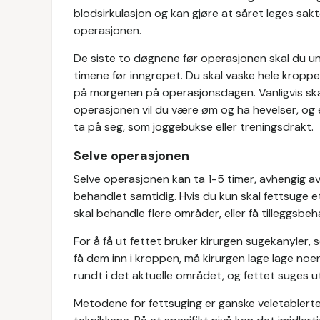
blodsirkulasjon og kan gjøre at såret leges sak
operasjonen.
De siste to døgnene før operasjonen skal du u
timene før inngrepet. Du skal vaske hele krop
på morgenen på operasjonsdagen. Vanligvis ska
operasjonen vil du være øm og ha hevelser, og e
ta på seg, som joggebukse eller treningsdrakt.
Selve operasjonen
Selve operasjonen kan ta 1-5 timer, avhengig a
behandlet samtidig. Hvis du kun skal fettsuge 
skal behandle flere områder, eller få tilleggsbe
For å få ut fettet bruker kirurgen sugekanyler, 
få dem inn i kroppen, må kirurgen lage lage noe
rundt i det aktuelle området, og fettet suges u
Metodene for fettsuging er ganske veletablerte