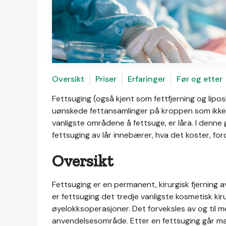
Oversikt
Priser
Erfaringer
Før og etter
Fettsuging (også kjent som fettfjerning og lipo
uønskede fettansamlinger på kroppen som ikke g
vanligste områdene å fettsuge, er låra. I denne 
fettsuging av lår innebærer, hva det koster, fo
Oversikt
Fettsuging er en permanent, kirurgisk fjerning 
er fettsuging det tredje vanligste kosmetisk kir
øyelokksoperasjoner. Det forveksles av og til m
anvendelsesområde. Etter en fettsuging går man 