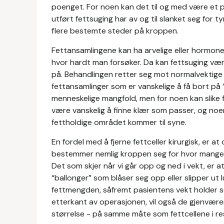
poenget. For noen kan det til og med være et p
utført fettsuging har av og til slanket seg for ty
flere bestemte steder på kroppen.
Fettansamlingene kan ha arvelige eller hormonel
hvor hardt man forsøker. Da kan fettsuging være
på. Behandlingen retter seg mot normalvektige 
fettansamlinger som er vanskelige å få bort på “na
menneskelige mangfold, men for noen kan slike
være vanskelig å finne klær som passer, og noen
fettholdige området kommer til syne.
En fordel med å fjerne fettceller kirurgisk, er at
bestemmer nemlig kroppen seg for hvor mange fe
Det som skjer når vi går opp og ned i vekt, er a
“ballonger” som blåser seg opp eller slipper ut 
fettmengden, såfremt pasientens vekt holder s
etterkant av operasjonen, vil også de gjenvære
størrelse - på samme måte som fettcellene i r