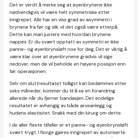
Det er verdt å merke seg at øyenbrynene ikke
nødvendigvis vil være helt symmetriske etter
inngrepet. Alle har en viss grad av asymmetri i
brynene fra før og slik vil det også være etterpå.
Dette kan man justere med hvordan brynene
nappes. Er du svært opptatt av symmetri er ikke
panne- og øyenbrynsløft noe for deg. Det er viktig å
være klar over at øyenbrynene gradvis vil sige
nedover, men de vil beholde en høyere posisjon enn
før operasjonen.
Selv om sluttresultatet tidligst kan bedømmes etter
seks måneder, kommer du til å se en forandring
allerede når du fjerner bandasjen. Det endelige
resultatet er avhengig av både arveanlegg og
hudens elastisitet. Snakk med din kirurg om dette.
I de aller fleste tilfeller er et panne- og øyenbrynsløft
svært trygt. I Norge gjøres inngrepet av autoriserte