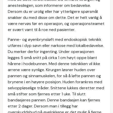
anestesilegen, som informerer om bedøvelse.
Dersom du er urolig eller har ytterligere spørsmål
snakker du med disse om dette. Det er helt vanlig å
være nervøs før en operasjon, og operasjonsteamet
er svært vant til å roe ned pasienter.
Panne- og øyenbrynsløft med endoskopisk teknikk
utføres i dyp søvn eller narkose med lokalbedøvelse.
Du merker derfor ingenting. Under operasjonen
legges 5 små snitt på cirka 1 cm høyt oppe blant
hårene i hodebunnen. Med denne teknikken vil ikke
arrene være synlige. Kirurgen løsner huden over
pannen og sinnamuskelen, for så å løfte pannen og
brynene i en høyere posisjon. Huden forankres med
selvoppløselige tråder. Snittene lukkes deretter med
små stifter som fjernes etter 1 uke. Til slutt
bandasjeres pannen. Denne bandasjen kan fjernes
etter 2 dager. Dersom man i tillegg har
overskuddshud på øyelokkene er det mulig å fjerne