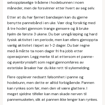
selvoppløselige trådene i hodebunnen i noen
måneder, men de forsvinner etter hvert av seg selv.
Etter at du har fjernet bandasjen kan du gjerne
benytte pannebånd i en uke. Vær dog forsiktig med
å tre hodet gjennom trange gensere og å bruke
hjelm de første 3 ukene. Du bør unngå løping og hard
fysisk aktivitet i en periode, men kan ellers gjenoppta
vanlig aktivitet i løpet av 1-2 dager. Du bør regne
med å måtte ta noen dager fri fra jobb etter
operasjonen. Legg merke til at ettersom et panne-
og øyenbrynsløft som regel gjennomføres av
estetiske årsaker har du ikke rett til sykemelding.
Flere opplever nedsatt følsomhet i panne og
hodebunn, men dette er alltid forbigående. Pannen
kan rynkes som før, men den vil være glattere. I
meget sjeldne tilfeller kan man skade nerven til
pannemuskelen, slik at pannen ikke lenger kan rynkes.