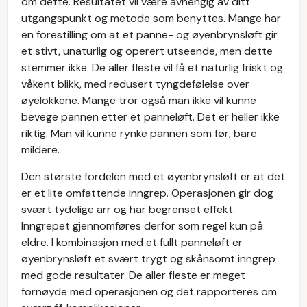
om dette. Resultatet vil være avhengig av ditt
utgangspunkt og metode som benyttes. Mange har
en forestilling om at et panne- og øyenbrynsløft gir
et stivt, unaturlig og operert utseende, men dette
stemmer ikke. De aller fleste vil få et naturlig friskt og
våkent blikk, med redusert tyngdefølelse over
øyelokkene. Mange tror også man ikke vil kunne
bevege pannen etter et panneløft. Det er heller ikke
riktig. Man vil kunne rynke pannen som før, bare
mildere.
Den største fordelen med et øyenbrynsløft er at det
er et lite omfattende inngrep. Operasjonen gir dog
svært tydelige arr og har begrenset effekt.
Inngrepet gjennomføres derfor som regel kun på
eldre. I kombinasjon med et fullt panneløft er
øyenbrynsløft et svært trygt og skånsomt inngrep
med gode resultater. De aller fleste er meget
fornøyde med operasjonen og det rapporteres om