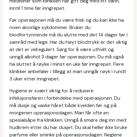
medisiner som klinikken har gitt deg med litt vann,
inntil 1 time før inngrepet.
Før operasjonen må du være frisk og du kan ikke ha
noen alvorlige sykdommer. Bruker du
blodfortynnende må du slutte med det 14 dager før i
samråd med lege. Har du høyt blodtrykk er det viktig
at det er velregulert. Sørg for å være uthvilt og
unngå alkohol 3 dager før operasjonen. Du må også
ha sluttet å røyke i minst en uke før inngrepet. Flere
klinikker anbefaler i tillegg at man unngår røyk i rundt
3 uker etter inngrepet.
Hygiene er svært viktig for å redusere
infeksjonsfaren i forbindelse med operasjonen. Du
må dusje og vaske håret både kvelden før og på
morgenen operasjonsdagen. Man får ofte en
spesialsåpe fra klinikken. Unngå å smøre deg inn med
hudkrem etter du har dusjet. Du skal heller ikke bruke
parfyme eller sminke på operasjonsdagen. Neglene