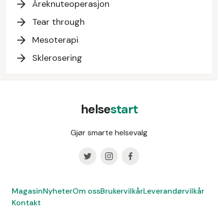
Åreknuteoperasjon
Tear through
Mesoterapi
Sklerosering
helse
start
Gjør smarte helsevalg
Magasin
Nyheter
Om oss
Brukervilkår
Leverandørvilkår
Kontakt