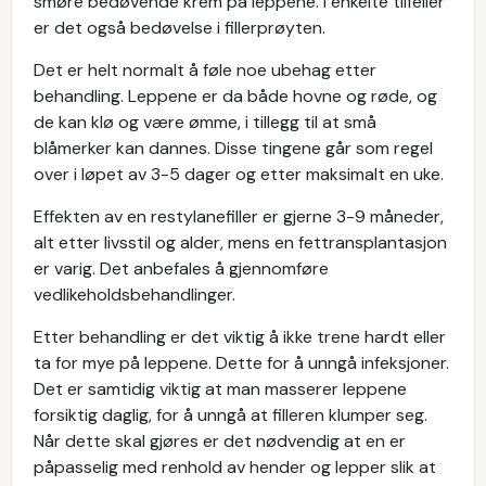
smøre bedøvende krem på leppene. I enkelte tilfeller
er det også bedøvelse i fillerprøyten.
Det er helt normalt å føle noe ubehag etter
behandling. Leppene er da både hovne og røde, og
de kan klø og være ømme, i tillegg til at små
blåmerker kan dannes. Disse tingene går som regel
over i løpet av 3-5 dager og etter maksimalt en uke.
Effekten av en restylanefiller er gjerne 3-9 måneder,
alt etter livsstil og alder, mens en fettransplantasjon
er varig. Det anbefales å gjennomføre
vedlikeholdsbehandlinger.
Etter behandling er det viktig å ikke trene hardt eller
ta for mye på leppene. Dette for å unngå infeksjoner.
Det er samtidig viktig at man masserer leppene
forsiktig daglig, for å unngå at filleren klumper seg.
Når dette skal gjøres er det nødvendig at en er
påpasselig med renhold av hender og lepper slik at