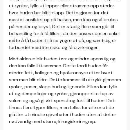
ut rynker, fylle ut lepper eller stramme opp steder
hvor huden har blitt slapp. Dette gjøres for det
meste i ansiktet og på halsen, men kan også brukes
på hender og bryst. Det er stadig flere som går til
behandling for å få fillers, da den anses som en enkel
måte å få huden til å se yngre ut på, og samtidig er
forbundet med lite risiko og få bivirkninger.
Med alderen blir huden tørr og mindre spenstig og
den kan falle litt sammen. Dette fordi huden får
mindre fett, kollagen og hyaluronsyre etter hvert
som man blir eldre. Dette kommer til uttrykk gjennom
rynker, poser, slapp hud og lignende. Fillers kan fylle
ut og dempe linjer og rynker, gjenopprette tap av
volum og også gi økt spenst og fukt til huden. Det
finnes flere typer fillers, men felles for alle er at de
glatter ut mindre ujevnheter i huden uten at det er
nødvendig med større, kirurgiske inngrep.