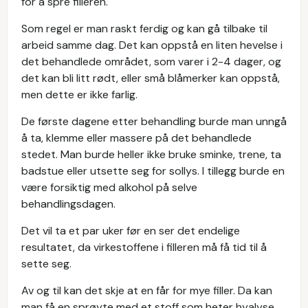
for å spre filleren.
Som regel er man raskt ferdig og kan gå tilbake til
arbeid samme dag. Det kan oppstå en liten hevelse i
det behandlede området, som varer i 2-4 dager, og
det kan bli litt rødt, eller små blåmerker kan oppstå,
men dette er ikke farlig.
De første dagene etter behandling burde man unngå
å ta, klemme eller massere på det behandlede
stedet. Man burde heller ikke bruke sminke, trene, ta
badstue eller utsette seg for sollys. I tillegg burde en
være forsiktig med alkohol på selve
behandlingsdagen.
Det vil ta et par uker før en ser det endelige
resultatet, da virkestoffene i filleren må få tid til å
sette seg.
Av og til kan det skje at en får for mye filler. Da kan
man få en sprøyte med et stoff som heter hyalyse,