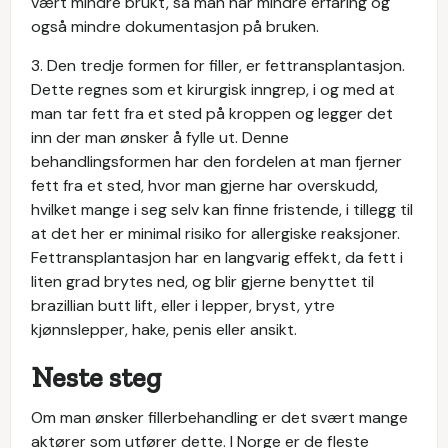
vært mindre brukt, så man har mindre erfaring og
også mindre dokumentasjon på bruken.
3. Den tredje formen for filler, er fettransplantasjon.
Dette regnes som et kirurgisk inngrep, i og med at
man tar fett fra et sted på kroppen og legger det
inn der man ønsker å fylle ut. Denne
behandlingsformen har den fordelen at man fjerner
fett fra et sted, hvor man gjerne har overskudd,
hvilket mange i seg selv kan finne fristende, i tillegg til
at det her er minimal risiko for allergiske reaksjoner.
Fettransplantasjon har en langvarig effekt, da fett i
liten grad brytes ned, og blir gjerne benyttet til
brazillian butt lift, eller i lepper, bryst, ytre
kjønnslepper, hake, penis eller ansikt.
Neste steg
Om man ønsker fillerbehandling er det svært mange
aktører som utfører dette. I Norge er de fleste