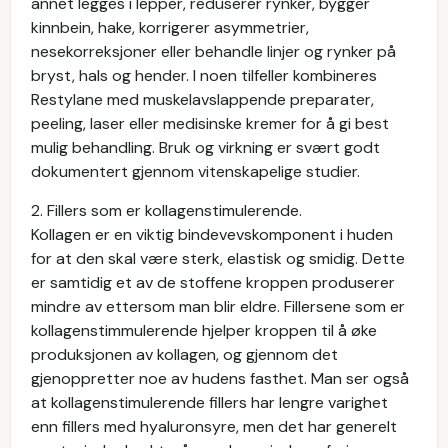
annet legges i lepper, reduserer rynker, bygger
kinnbein, hake, korrigerer asymmetrier,
nesekorreksjoner eller behandle linjer og rynker på
bryst, hals og hender. I noen tilfeller kombineres
Restylane med muskelavslappende preparater,
peeling, laser eller medisinske kremer for å gi best
mulig behandling. Bruk og virkning er svært godt
dokumentert gjennom vitenskapelige studier.
2. Fillers som er kollagenstimulerende.
Kollagen er en viktig bindevevskomponent i huden
for at den skal være sterk, elastisk og smidig. Dette
er samtidig et av de stoffene kroppen produserer
mindre av ettersom man blir eldre. Fillersene som er
kollagenstimmulerende hjelper kroppen til å øke
produksjonen av kollagen, og gjennom det
gjenoppretter noe av hudens fasthet. Man ser også
at kollagenstimulerende fillers har lengre varighet
enn fillers med hyaluronsyre, men det har generelt