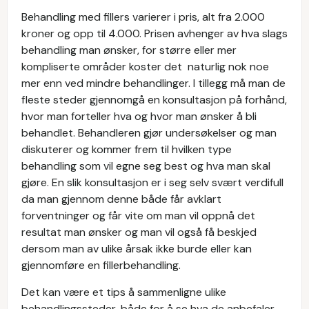
Behandling med fillers varierer i pris, alt fra 2.000
kroner og opp til 4.000. Prisen avhenger av hva slags
behandling man ønsker, for større eller mer
kompliserte områder koster det naturlig nok noe
mer enn ved mindre behandlinger. I tillegg må man de
fleste steder gjennomgå en konsultasjon på forhånd,
hvor man forteller hva og hvor man ønsker å bli
behandlet. Behandleren gjør undersøkelser og man
diskuterer og kommer frem til hvilken type
behandling som vil egne seg best og hva man skal
gjøre. En slik konsultasjon er i seg selv svært verdifull
da man gjennom denne både får avklart
forventninger og får vite om man vil oppnå det
resultat man ønsker og man vil også få beskjed
dersom man av ulike årsak ikke burde eller kan
gjennomføre en fillerbehandling.
Det kan være et tips å sammenligne ulike
behandlingssteder, både for å se hva de anbefaler