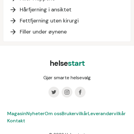
Hårfjerning i ansiktet
Fettfjerning uten kirurgi
Filler under øynene
helse
start
Gjør smarte helsevalg
Magasin
Nyheter
Om oss
Brukervilkår
Leverandørvilkår
Kontakt