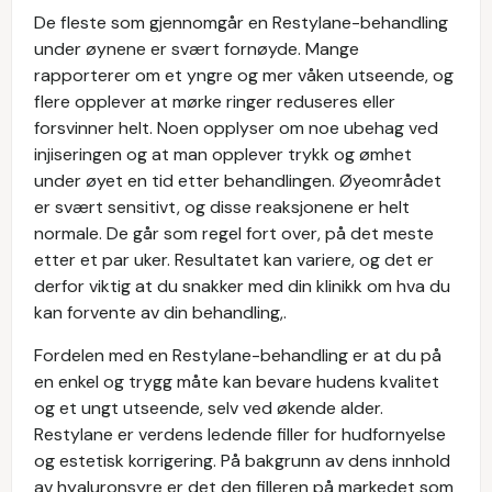
De fleste som gjennomgår en Restylane-behandling
under øynene er svært fornøyde. Mange
rapporterer om et yngre og mer våken utseende, og
flere opplever at mørke ringer reduseres eller
forsvinner helt. Noen opplyser om noe ubehag ved
injiseringen og at man opplever trykk og ømhet
under øyet en tid etter behandlingen. Øyeområdet
er svært sensitivt, og disse reaksjonene er helt
normale. De går som regel fort over, på det meste
etter et par uker. Resultatet kan variere, og det er
derfor viktig at du snakker med din klinikk om hva du
kan forvente av din behandling,.
Fordelen med en Restylane-behandling er at du på
en enkel og trygg måte kan bevare hudens kvalitet
og et ungt utseende, selv ved økende alder.
Restylane er verdens ledende filler for hudfornyelse
og estetisk korrigering. På bakgrunn av dens innhold
av hyaluronsyre er det den filleren på markedet som