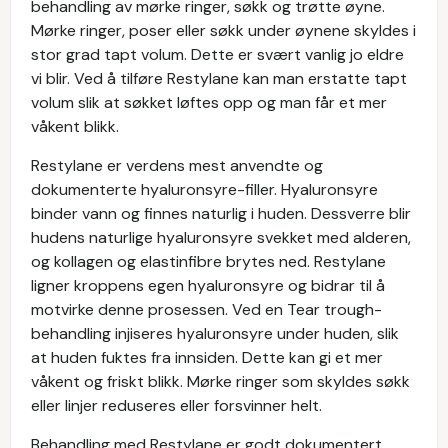
behandling av mørke ringer, søkk og trøtte øyne.
Mørke ringer, poser eller søkk under øynene skyldes i
stor grad tapt volum. Dette er svært vanlig jo eldre
vi blir. Ved å tilføre Restylane kan man erstatte tapt
volum slik at søkket løftes opp og man får et mer
våkent blikk.
Restylane er verdens mest anvendte og
dokumenterte hyaluronsyre-filler. Hyaluronsyre
binder vann og finnes naturlig i huden. Dessverre blir
hudens naturlige hyaluronsyre svekket med alderen,
og kollagen og elastinfibre brytes ned. Restylane
ligner kroppens egen hyaluronsyre og bidrar til å
motvirke denne prosessen. Ved en Tear trough-
behandling injiseres hyaluronsyre under huden, slik
at huden fuktes fra innsiden. Dette kan gi et mer
våkent og friskt blikk. Mørke ringer som skyldes søkk
eller linjer reduseres eller forsvinner helt.
Behandling med Restylane er godt dokumentert.