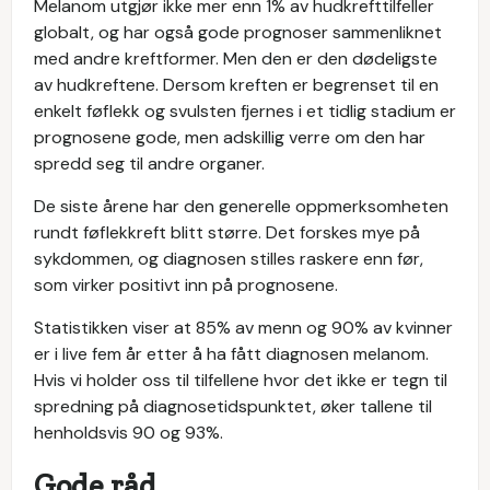
Melanom utgjør ikke mer enn 1% av hudkrefttilfeller
globalt, og har også gode prognoser sammenliknet
med andre kreftformer. Men den er den dødeligste
av hudkreftene. Dersom kreften er begrenset til en
enkelt føflekk og svulsten fjernes i et tidlig stadium er
prognosene gode, men adskillig verre om den har
spredd seg til andre organer.
De siste årene har den generelle oppmerksomheten
rundt føflekkreft blitt større. Det forskes mye på
sykdommen, og diagnosen stilles raskere enn før,
som virker positivt inn på prognosene.
Statistikken viser at 85% av menn og 90% av kvinner
er i live fem år etter å ha fått diagnosen melanom.
Hvis vi holder oss til tilfellene hvor det ikke er tegn til
spredning på diagnosetidspunktet, øker tallene til
henholdsvis 90 og 93%.
Gode råd