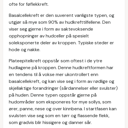
ofte for føflekkreft.
Basalcellekreft er den suverent vanligste typen, og
utgjør så mye som 90% av hudkrefttilfellene. Den
viser seg gjerne i form av saktevoksende
opphopninger av hudceller på spesielt
soleksponerte deler av kroppen. Typiske steder er
hode og nakke.
Plateepitelkreft oppstår som oftest i de ytre
hudlagene på kroppen. Denne hudkreftformen har
en tendens til å vokse mer ukontrollert enn
basalcellekreft, og kan vise seg i form av rødlige og
skjellaktige forandringer (sårdannelser eller svulster)
på huden. Denne typen oppstår gjerne på
hudområder som eksponeres for mye sollys, som
ører, panne, nese og over kinnbena. I startfasen kan
svulsten vise seg som en tørr og flassende flekk,
som gradvis blir hissigere og danner sår.