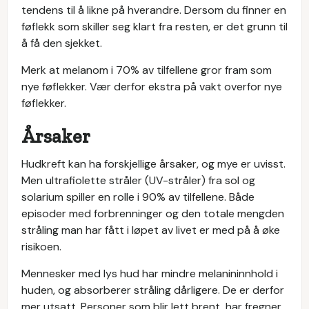
tendens til å likne på hverandre. Dersom du finner en
føflekk som skiller seg klart fra resten, er det grunn til
å få den sjekket.
Merk at melanom i 70% av tilfellene gror fram som
nye føflekker. Vær derfor ekstra på vakt overfor nye
føflekker.
Årsaker
Hudkreft kan ha forskjellige årsaker, og mye er uvisst.
Men ultrafiolette stråler (UV-stråler) fra sol og
solarium spiller en rolle i 90% av tilfellene. Både
episoder med forbrenninger og den totale mengden
stråling man har fått i løpet av livet er med på å øke
risikoen.
Mennesker med lys hud har mindre melanininnhold i
huden, og absorberer stråling dårligere. De er derfor
mer utsatt. Personer som blir lett brent, har fregner