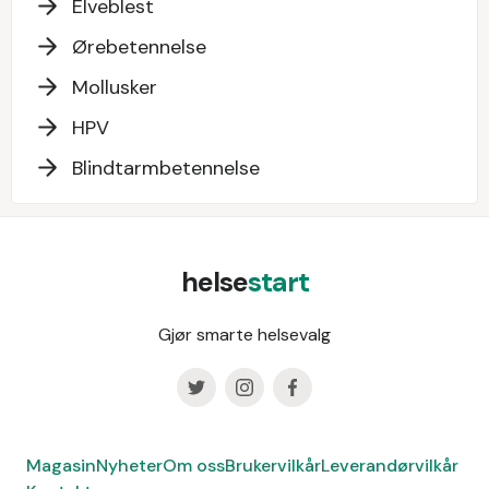
Elveblest
Ørebetennelse
Mollusker
HPV
Blindtarmbetennelse
helse
start
Gjør smarte helsevalg
Magasin
Nyheter
Om oss
Brukervilkår
Leverandørvilkår