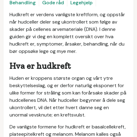
Behandling
Gode råd
Legehjelp
Hudkreft er verdens vanligste kreftform, og oppstår
når hudceller deler seg ukontrollert som følge av
skader på cellenes arvemateriale (DNA). I denne
guiden gir vi deg en komplett oversikt over hva
hudkreft er, symptomer, årsaker, behandling, når du
bør oppsøke lege og mye mer.
Hva er hudkreft
Huden er kroppens største organ og vårt ytre
beskyttelseslag, og er derfor naturlig eksponert for
ulike former for stråling som kan forårsake skader på
hudcellenes DNA. Når hudceller begynner å dele seg
ukontrollert, vil det etter hvert danne seg en
unormal vevsknute; en kreftsvulst.
De vanligste formene for hudkreft er basalcellekreft,
plateepitelkreft og melanom. Melanom kalles også