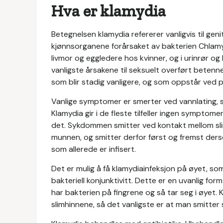
Hva er klamydia
Betegnelsen klamydia refererer vanligvis til geni
kjønnsorganene forårsaket av bakterien Chlamydi
livmor og eggledere hos kvinner, og i urinrør og
vanligste årsakene til seksuelt overført betenne
som blir stadig vanligere, og som oppstår ved p
Vanlige symptomer er smerter ved vannlating, sv
Klamydia gir i de fleste tilfeller ingen symptom
det. Sykdommen smitter ved kontakt mellom slim
munnen, og smitter derfor først og fremst de
som allerede er infisert.
Det er mulig å få klamydiainfeksjon på øyet, so
bakteriell konjunktivitt. Dette er en uvanlig f
har bakterien på fingrene og så tar seg i øyet. 
slimhinnene, så det vanligste er at man smitter s