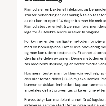
Klamydia er en bakteriell infeksjon, og behandl
starter behandling er det vanlig å ta en test 
at det kan ta opptil 14 dager fra man ble smittet
Klamydiatest er enkelt å gjennomføre, men de
lege for å utelukke andre årsaker til plagene.
For kvinner er den vanligste metoden for påvisni
med en bomullspinne. Det er ikke nødvendig m
og man kan utføre testen selv. Et annet alterna
den første delen av urinen. Denne metoden er l
tas med bomullspinne, og er derfor mindre vanli
Hos menn tester man for klamydia ved hjelp av 
den aller første delen (10-15 ml) skal samles. P
bunnen er dekket. Innholdet i koppen tømmes de
anbefales det at prøven tas cirka en time etter 
Prøveutstyr kan man blant annet få på legekont
innleveres samme sted. Det er også mulig å kjøp