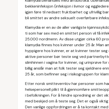
Klamydia behandles med antibiotika. Ubehand
bekkeninfeksjon (infeksjon i livmor og eggledere) 
igjen føre til nedsatt fruktbarhet og ufrivillig
bli smittet av andre seksuelt overførbare infeks
Klamydia er en av de aller vanligste kjønnssykd
ti som har sex med en smittet person vil få infe
25.000 nordmenn. Av disse utgjør cirka 60 pros
klamydia finnes hos kvinner under 25 år. Man an
hyppigere hos kvinner, er at kvinner tester seg
aktive personer bør teste seg ved partnerbytte
slimhinnen i vagina for kvinner, og urinprøve fo
billig anslår man at folk tester seg sjeldnere en
25 år, som befinner seg i risikogruppen for klam
Etter norsk smittevernlov har personer som ha
helsepersonell plikt til å gjennomføre smitteo
i befolkningen. For å hindre spredning er det vi
med beskjed om å teste seg. Det er også viktig 
Den vanlige oppfordringen er å ta kontakt med