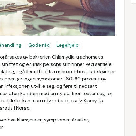
ehandling
Gode råd
Legehjelp
forårsakes av bakterien Chlamydia trachomatis.
smittet og en frisk persons slimhinner ved samleie.
ating, og/eller utflod fra urinrøret hos både kvinner
feksjonen gir ingen symptomer i 60-80 prosent av
an infeksjonen utvikle seg, og føre til nedsatt
t sex uten kondom med en ny partner tester seg for
ste tilfeller kan man utføre testen selv. Klamydia
ratis i Norge.
over hva klamydia er, symptomer, årsaker,
r.