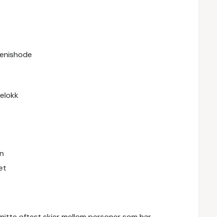
 penishode
elokk
en
et
itte oftest skjer mellom personer som har