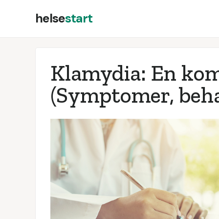
helse
start
Klamydia: En kom
(Symptomer, beha