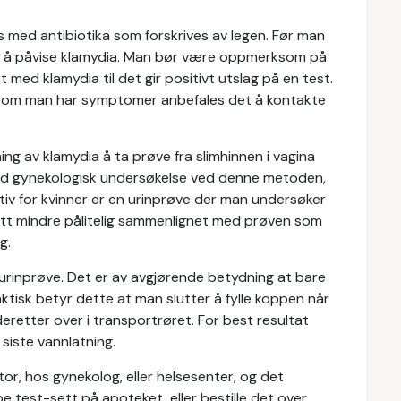
es med antibiotika som forskrives av legen. Før man
for å påvise klamydia. Man bør være oppmerksom på
 med klamydia til det gir positivt utslag på en test.
rsom man har symptomer anbefales det å kontakte
ng av klamydia å ta prøve fra slimhinnen i vagina
ed gynekologisk undersøkelse ved denne metoden,
tiv for kvinner er en urinprøve der man undersøker
itt mindre pålitelig sammenlignet med prøven som
g.
urinprøve. Det er av avgjørende betydning at bare
raktisk betyr dette at man slutter å fylle koppen når
retter over i transportrøret. For best resultat
siste vannlatning.
or, hos gynekolog, eller helsesenter, og det
e test-sett på apoteket, eller bestille det over