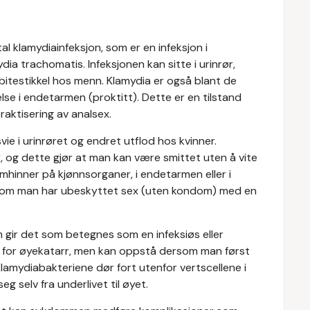
tal klamydiainfeksjon, som er en infeksjon i
a trachomatis. Infeksjonen kan sitte i urinrør,
 bitestikkel hos menn. Klamydia er også blant de
lse i endetarmen (proktitt). Dette er en tilstand
raktisering av analsex.
ie i urinrøret og endret utflod hos kvinner.
er, og dette gjør at man kan være smittet uten å vite
hinner på kjønnsorganer, i endetarmen eller i
rsom man har ubeskyttet sex (uten kondom) med en
m gir det som betegnes som en infeksiøs eller
orm for øyekatarr, men kan oppstå dersom man først
Klamydiabakteriene dør fort utenfor vertscellene i
eg selv fra underlivet til øyet.