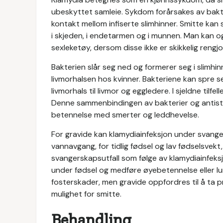
ubeskyttet samleie. Sykdom forårsakes av bak
kontakt mellom infiserte slimhinner. Smitte kan s
i skjeden, i endetarmen og i munnen. Man kan o
sexleketøy, dersom disse ikke er skikkelig rengjo
Bakterien slår seg ned og formerer seg i slimhi
livmorhalsen hos kvinner. Bakteriene kan spre seg f
livmorhals til livmor og eggledere. I sjeldne tilf
Denne sammenbindingen av bakterier og antistoffe
betennelse med smerter og leddhevelse.
For gravide kan klamydiainfeksjon under svanger
vannavgang, for tidlig fødsel og lav fødselsvek
svangerskapsutfall som følge av klamydiainfeksj
under fødsel og medføre øyebetennelse eller lun
fosterskader, men gravide oppfordres til å ta p
mulighet for smitte.
Behandling