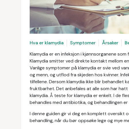
Hva er klamydia
Symptomer
Årsaker
B
Klamydia er en infeksjon i kjønnsorganene som 
Klamydia smitter ved direkte kontakt mellom en 
Vanlige symptomer på klamydia er svie ved vannl
og menn, og utflod fra skjeden hos kvinner. In
tilfellene. Dersom klamydia ikke blir behandlet k
fruktbarhet. Det anbefales at alle som har hat
klamydia. Å teste for klamydia er enkelt. I de fle
behandles med antibiotika, og behandlingen er g
I denne guiden gir vi deg en komplett oversikt 
behandling, når du bør oppsøke lege og mye me