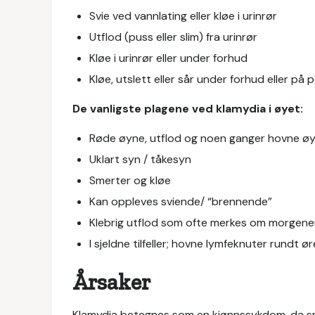
Svie ved vannlating eller kløe i urinrør
Utflod (puss eller slim) fra urinrør
Kløe i urinrør eller under forhud
Kløe, utslett eller sår under forhud eller på
De vanligste plagene ved klamydia i øyet:
Røde øyne, utflod og noen ganger hovne øy
Uklart syn / tåkesyn
Smerter og kløe
Kan oppleves sviende/ “brennende”
Klebrig utflod som ofte merkes om morgen
I sjeldne tilfeller; hovne lymfeknuter rundt ør
Årsaker
Klamydia betegnes som en kjønnssykdom, da sm