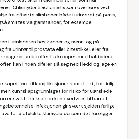
terien Chlamydia trachomatis som overføres ved
kje fra infiserte slimhinner både i urinrøret på penis,
gså smittes via gjenstander, for eksempel
rt.
nnen i urinlederen hos kvinner og menn, og på
ra urinrør til prostata eller bitestikkel, eller fra
eller reagerer antistoffer fra kroppen med bakteriene.
r, kan i noen tilfeller slå seg ned i ledd og lage en
skapet føre til komplikasjoner som abort, for tidlig
t, men kunnskapsgrunnlaget for risiko for uønskede
on er svakt. Infeksjonen kan overføres til barnet
gebetennelse. Infeksjonen gir svært sjelden farlige
røve for å utelukke klamydia dersom det foreligger