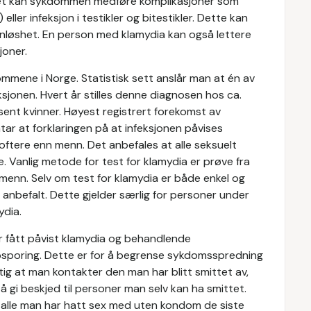
let kan sykdommen medføre komplikasjoner som
eller infeksjon i testikler og bitestikler. Dette kan
 barnløshet. En person med klamydia kan også lettere
joner.
ommene i Norge. Statistisk sett anslår man at én av
ksjonen. Hvert år stilles denne diagnosen hos ca.
ent kvinner. Høyest registrert forekomst av
tar at forklaringen på at infeksjonen påvises
 oftere enn menn. Det anbefales at alle seksuelt
. Vanlig metode for test for klamydia er prøve fra
r menn. Selv om test for klamydia er både enkel og
n anbefalt. Dette gjelder særlig for personer under
ydia.
r fått påvist klamydia og behandlende
ppsporing. Dette er for å begrense sykdomsspredning
ktig at man kontakter den man har blitt smittet av,
å gi beskjed til personer man selv kan ha smittet.
 alle man har hatt sex med uten kondom de siste