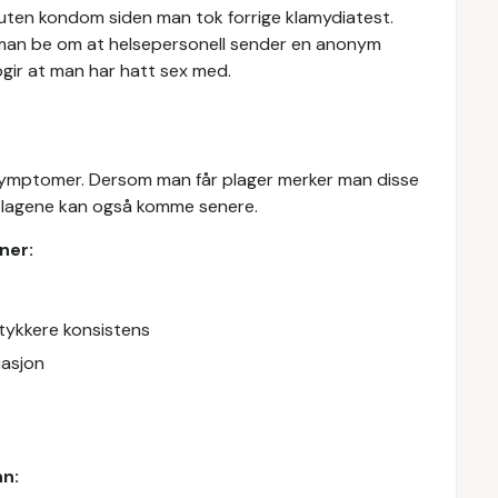
 uten kondom siden man tok forrige klamydiatest.
 man be om at helsepersonell sender en anonym
ppgir at man har hatt sex med.
 symptomer. Dersom man får plager merker man disse
 plagene kan også komme senere.
ner:
 tykkere konsistens
uasjon
nn: