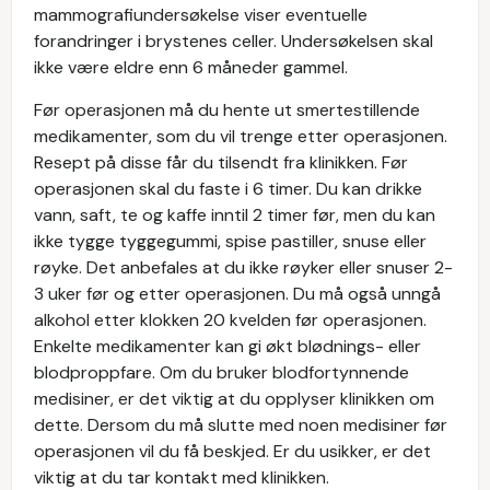
mammografiundersøkelse viser eventuelle
forandringer i brystenes celler. Undersøkelsen skal
ikke være eldre enn 6 måneder gammel.
Før operasjonen må du hente ut smertestillende
medikamenter, som du vil trenge etter operasjonen.
Resept på disse får du tilsendt fra klinikken. Før
operasjonen skal du faste i 6 timer. Du kan drikke
vann, saft, te og kaffe inntil 2 timer før, men du kan
ikke tygge tyggegummi, spise pastiller, snuse eller
røyke. Det anbefales at du ikke røyker eller snuser 2-
3 uker før og etter operasjonen. Du må også unngå
alkohol etter klokken 20 kvelden før operasjonen.
Enkelte medikamenter kan gi økt blødnings- eller
blodproppfare. Om du bruker blodfortynnende
medisiner, er det viktig at du opplyser klinikken om
dette. Dersom du må slutte med noen medisiner før
operasjonen vil du få beskjed. Er du usikker, er det
viktig at du tar kontakt med klinikken.