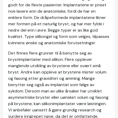
godt for de fleste pasienter. Implantatene er priset
noe lavere enn de anatomiske, fordi de har en
enklere form. De dråpeformede implantatene likner
mer formen på et naturlig bryst, og har mer fylde i
nedre del enn i øvre. Begge typer er av like god
kvalitet. Type silikongel og form som velges, tilpasses
kvinnens ønske og anatomiske forutsetninger
Det finnes flere grunner til å benytte seg av
brystimplantater med silikon. Flere opplever
manglende utvikling av brystene eller svært små
bryst. Andre kan oppleve at brystene mister volum
og fasong etter graviditet og amming. Mange
benytter seg også av implantat som følge av
sykdom. Dersom man av ulike årsaker har utviklet
asymmetriske bryster eller uønsket volum og fasong
på brystene, kan silikonimplantater være løsningen.
Vi anbefaler uansett å gjøre grundig research og
vurdere inngrepet nøye, da det er omfattende.