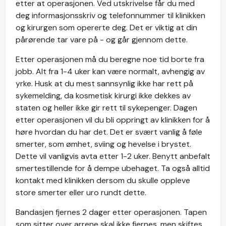
etter at operasjonen. Ved utskrivelse får du med
deg informasjonsskriv og telefonnummer til klinikken
og kirurgen som opererte deg. Det er viktig at din
pårørende tar vare på - og går gjennom dette.
Etter operasjonen må du beregne noe tid borte fra
jobb. Alt fra 1-4 uker kan være normalt, avhengig av
yrke. Husk at du mest sannsynlig ikke har rett på
sykemelding, da kosmetisk kirurgi ikke dekkes av
staten og heller ikke gir rett til sykepenger. Dagen
etter operasjonen vil du bli oppringt av klinikken for å
høre hvordan du har det. Det er svært vanlig å føle
smerter, som ømhet, sviing og hevelse i brystet.
Dette vil vanligvis avta etter 1-2 uker. Benytt anbefalt
smertestillende for å dempe ubehaget. Ta også alltid
kontakt med klinikken dersom du skulle oppleve
store smerter eller uro rundt dette.
Bandasjen fjernes 2 dager etter operasjonen. Tapen
som sitter over arrene skal ikke fjernes, men skiftes