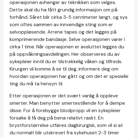
operasjonen avhenger av teknikken som velges.
Dette skal du ha fått grundig informasjon om på
forhånd. Såret blir cirka 3-5 centimeter langt, og sys
som oftes sammen av innvendige sting som er
selvoppløsende. Arrene tapes og det legges på
komprimerende bandasje. Selve operasjonen varer i
cirka 1 time. Når operasjonen er avsluttet legges du
på oppvåkningsavdelingen. Her observeres du av
sykepleier inntil du er tilstrekkelig våken og tilfreds.
Kirurgen vil komme å se til deg, informere deg om
hvordan operasjonen har gått og om det er spesielle
ting du må ta hensyn til.
Etter operasjonen er det svært vanlig å oppleve
smerter. Man benytter smertestillende for å dempe
disse. For å forebygge blodpropp vil en sykepleier
forsøke å få deg på bena relativt raskt.
En
brystforstørrelse utføres dagkirurgisk, som vil si at
du normalt blir utskrevet fra sykehuset 2-3 timer