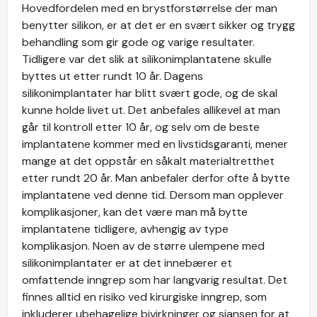
Hovedfordelen med en brystforstørrelse der man
benytter silikon, er at det er en svært sikker og trygg
behandling som gir gode og varige resultater.
Tidligere var det slik at silikonimplantatene skulle
byttes ut etter rundt 10 år. Dagens
silikonimplantater har blitt svært gode, og de skal
kunne holde livet ut. Det anbefales allikevel at man
går til kontroll etter 10 år, og selv om de beste
implantatene kommer med en livstidsgaranti, mener
mange at det oppstår en såkalt materialtretthet
etter rundt 20 år. Man anbefaler derfor ofte å bytte
implantatene ved denne tid. Dersom man opplever
komplikasjoner, kan det være man må bytte
implantatene tidligere, avhengig av type
komplikasjon. Noen av de større ulempene med
silikonimplantater er at det innebærer et
omfattende inngrep som har langvarig resultat. Det
finnes alltid en risiko ved kirurgiske inngrep, som
inkluderer ubehagelige bivirkninger og sjansen for at