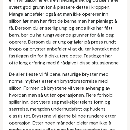
er i tvil. Silikon er et fremmedlegeme, og du bør ha en
svært god grunn for å plassere dette i kroppen.
Mange anbefaler også at man ikke opererer inn
silikon før man har fått de barna man har planlagt å
få. Dersom du er særlig ung, og enda ikke har fått
barn, bør du ha tungtveiende grunner for å la deg
operere. Dersom du er ung og føler på press rundt
kropp og bryster anbefaler vi at du tar kontakt med
fastlegen din for å diskutere dette. Fastlegen har
ofte lang erfaring med å rådgive i disse situasjonene.
De aller fleste vil få pene, naturlige bryster med
normal mykhet etter en brystforstørrelse med
silikon. Formen på brystene vil være avhengig av
hvordan man så ut før operasjonen. Flere forhold
spiller inn, det være seg melkekjertelens form og
størrelse, mengden underhudsfett og hudens
elastisitet. Brystene vil gjerne bli noe rundere etter
operasjon. Etter noen måneder pleier man ikke å
merke noe særlig til at man har brystimplantat, og