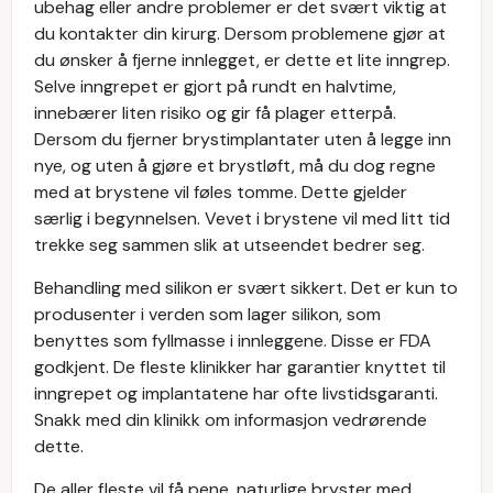
ubehag eller andre problemer er det svært viktig at
du kontakter din kirurg. Dersom problemene gjør at
du ønsker å fjerne innlegget, er dette et lite inngrep.
Selve inngrepet er gjort på rundt en halvtime,
innebærer liten risiko og gir få plager etterpå.
Dersom du fjerner brystimplantater uten å legge inn
nye, og uten å gjøre et brystløft, må du dog regne
med at brystene vil føles tomme. Dette gjelder
særlig i begynnelsen. Vevet i brystene vil med litt tid
trekke seg sammen slik at utseendet bedrer seg.
Behandling med silikon er svært sikkert. Det er kun to
produsenter i verden som lager silikon, som
benyttes som fyllmasse i innleggene. Disse er FDA
godkjent. De fleste klinikker har garantier knyttet til
inngrepet og implantatene har ofte livstidsgaranti.
Snakk med din klinikk om informasjon vedrørende
dette.
De aller fleste vil få pene, naturlige bryster med