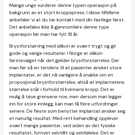
Mange unge vurderer denne typen operasjon på
bakgrunn av et stort kroppspress. I disse tilfellene
anbefaler vi at du tar kontakt med din fastlege først.
Det anbefales ikke å gjennomføre denne type
operasjon før man har fylt 18 år.
Brystforstørring med silikon er svært trygt og gir
gode og varige resultater. I Norge er silikon
førstevalget når det gjelder brystforstørrelse. Der
man før så en tendens til at pasienter ønsket store
implantater, er det nå vanligere å snakke om en
proposjonal brystforstørrelse, altså at implantatens
størrelse står i forhold til kvinnens kropp. Det er
mulig å tøye grensene noe, men dersom man legger
inn for store innlegg, kan man få flere utfordringer
senere. De fleste som benytter implantat ønsker seg
et naturlig resultat. Med rett behandling opplever
svært mange pasienter, ved siden av det fysiske
resultatet, fornyet selvtillit og selvfølelse. Det er