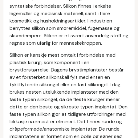
syntetiske forbindelser. Silikon finnes i enkelte
legemidler og medisinsk materiell, samt i flere
kosmetikk og husholdningsartikler. I industrien
benyttes silikon som smøremiddel, fugemasse og
skumdempere. Silikon er et svært anvendelig stoff og
regnes som ufarlig for menneskekroppen.
Silikon er kanskje mest omtalt i forbindelse med
plastisk kirurgi, som komponent i en
brystforstørrelse. Dagens brystimplantater består
av et forsterket silikonskall fylt med enten en
tyktflytende silikongel eller en fast silikongel. I dag
brukes nesten utelukkende implantater med den
faste typen silikongel, da de fleste kirurger mener
dette er den beste og sikreste typen implantat. Den
faste typen silikon gjør at tidligere utfordringer med
lekkasje nærmest er eliminert. Det finnes runde og
dråpeformede/anatomiske implantater.
De runde
implantatene er formet som en bolle og egner seg