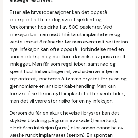
endelige resultatet.
Etter alle brystoperasjoner kan det oppstå
infeksjon. Dette er dog svært sjeldent og
forekommer hos cirka 1 av 500 pasienter. Ved
infeksjon blir man nødt til å ta ut implantatene og
vente i minst 3 måneder før man eventuelt setter inn
nye. Infeksjon kan ofte oppstå i forbindelse med en
annen infeksjon og medføre dannelse av puss rundt
innlegget. Man får som regel feber, samt rød og
spent hud. Behandlingen vil, ved siden av å fjerne
implantatet, innebære å tømme brystet for puss og
gjennomføre en antibiotikabehandling. Man kan
forsøke å sette inn nytt implantat etter ventetiden,
men det vil være stor risiko for en ny infeksjon.
Dersom du får en akutt hevelse i brystet kan det
skyldes blødning på grunn av skade (hematom),
blodbåren infeksjon (puss) eller annen dannelse av
væske rundt implantatet (serom). En spontan