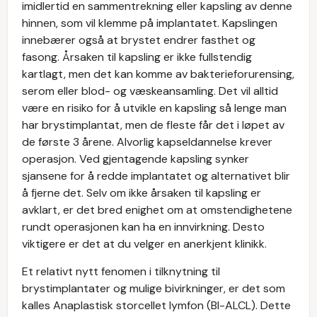
imidlertid en sammentrekning eller kapsling av denne
hinnen, som vil klemme på implantatet. Kapslingen
innebærer også at brystet endrer fasthet og
fasong. Årsaken til kapsling er ikke fullstendig
kartlagt, men det kan komme av bakterieforurensing,
serom eller blod- og væskeansamling. Det vil alltid
være en risiko for å utvikle en kapsling så lenge man
har brystimplantat, men de fleste får det i løpet av
de første 3 årene. Alvorlig kapseldannelse krever
operasjon. Ved gjentagende kapsling synker
sjansene for å redde implantatet og alternativet blir
å fjerne det. Selv om ikke årsaken til kapsling er
avklart, er det bred enighet om at omstendighetene
rundt operasjonen kan ha en innvirkning. Desto
viktigere er det at du velger en anerkjent klinikk.
Et relativt nytt fenomen i tilknytning til
brystimplantater og mulige bivirkninger, er det som
kalles Anaplastisk storcellet lymfon (BI-ALCL). Dette