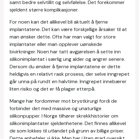
samt bedre selvtillit og selvfølelse. Det forekommer
sjeldent større komplikasjoner.
For noen kan det allikevel bli aktuelt å fjerne
implantatene. Det kan være forskjellige årsaker til at
man ønsker dette. Ofte har man valgt for store
implantater eller man opplever uønskede
bivirkninger. Noen har tatt avgjørelsen å sette inn
silikonimplantat i særlig ung alder og angrer senere.
Dersom du ønsker å fjerne implantatene er dette
heldigvis en relativt rask prosess, der selve inngrepet
går unna på rundt en halvtime. Inngrepet innebærer
liten risiko og det er få plager etterpå.
Mange har fordommer mot brystkirurgi fordi de
forbinder det med massive og unaturlige
silikonpupper. I Norge tilhører skrekkhistorier om
silikonimplantater sjeldenhetene. Det finnes allikevel
de som lokkes til utlandet på grunn av billige priser.
Dette anbefaler vi ikke. Man har i liten grad oversikt