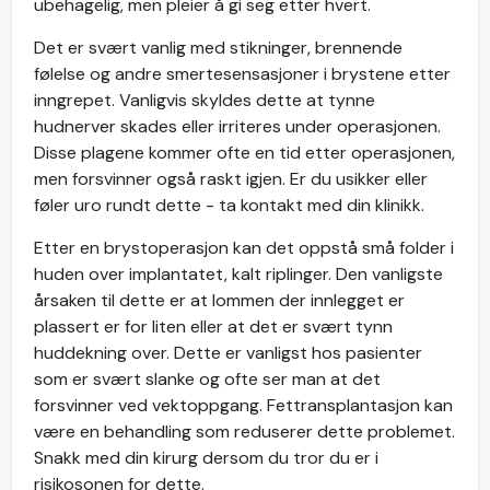
ubehagelig, men pleier å gi seg etter hvert.
Det er svært vanlig med stikninger, brennende
følelse og andre smertesensasjoner i brystene etter
inngrepet. Vanligvis skyldes dette at tynne
hudnerver skades eller irriteres under operasjonen.
Disse plagene kommer ofte en tid etter operasjonen,
men forsvinner også raskt igjen. Er du usikker eller
føler uro rundt dette - ta kontakt med din klinikk.
Etter en brystoperasjon kan det oppstå små folder i
huden over implantatet, kalt riplinger. Den vanligste
årsaken til dette er at lommen der innlegget er
plassert er for liten eller at det er svært tynn
huddekning over. Dette er vanligst hos pasienter
som er svært slanke og ofte ser man at det
forsvinner ved vektoppgang. Fettransplantasjon kan
være en behandling som reduserer dette problemet.
Snakk med din kirurg dersom du tror du er i
risikosonen for dette.