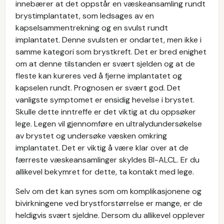
innebærer at det oppstår en væskeansamling rundt
brystimplantatet, som ledsages av en
kapselsammentrekning og en svulst rundt
implantatet. Denne svulsten er ondartet, men ikke i
samme kategori som brystkreft. Det er bred enighet
om at denne tilstanden er svært sjelden og at de
fleste kan kureres ved å fjerne implantatet og
kapselen rundt. Prognosen er svært god. Det
vanligste symptomet er ensidig hevelse i brystet.
Skulle dette inntreffe er det viktig at du oppsøker
lege. Legen vil gjennomføre en ultralydundersøkelse
av brystet og undersøke væsken omkring
implantatet. Det er viktig å være klar over at de
færreste væskeansamlinger skyldes BI-ALCL. Er du
allikevel bekymret for dette, ta kontakt med lege.
Selv om det kan synes som om komplikasjonene og
bivirkningene ved brystforstørrelse er mange, er de
heldigvis svært sjeldne. Dersom du allikevel opplever