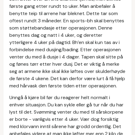
første gang etter rundt to uker. Man anbefaler å
benytte teip til arrene har bleknet. Dette tar som
oftest rundt 3 måneder. En sports-bh skal benyttes
som støttebandasje etter operasjonen. Denne
benyttes dag og natt i 4 uker, og deretter
ytterligere 4 uker på dagtid. Bh’en skal kun tas av i
forbindelse med dusjing/bading. Etter operasjonen
venter du med å dusje i 4 dager. Tapen skal sitte på
og fønes tørr etter hver dusj. Det er viktig å merke
seg at armene ikke skal ikke løftes over skulderhøyde
de første 4 ukene. Det kan derfor være lurt å få hjelp
med hårvask den første tiden etter operasjonen.
Unngå å kjøre bil før du reagerer helt normalt i
enhver situasjon. Du kan sykle eller gå tur når du har
lyst til det. Svømming venter du med til sårskorpene
er borte - vanligvis etter 4 uker. Vær dog forsiktig
med klorvann inntil sårene har grodd ordentlig. Det
anbefales videre at man ikke løfter mer enn 2 kilo de