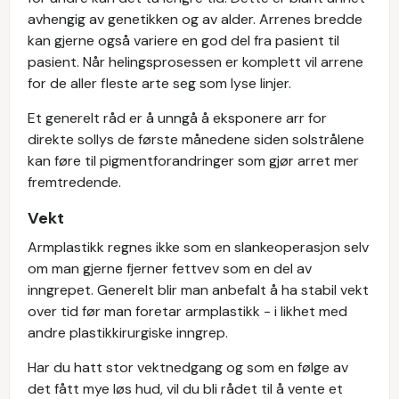
avhengig av genetikken og av alder. Arrenes bredde
kan gjerne også variere en god del fra pasient til
pasient. Når helingsprosessen er komplett vil arrene
for de aller fleste arte seg som lyse linjer.
Et generelt råd er å unngå å eksponere arr for
direkte sollys de første månedene siden solstrålene
kan føre til pigmentforandringer som gjør arret mer
fremtredende.
Vekt
Armplastikk regnes ikke som en slankeoperasjon selv
om man gjerne fjerner fettvev som en del av
inngrepet. Generelt blir man anbefalt å ha stabil vekt
over tid før man foretar armplastikk - i likhet med
andre plastikkirurgiske inngrep.
Har du hatt stor vektnedgang og som en følge av
det fått mye løs hud, vil du bli rådet til å vente et