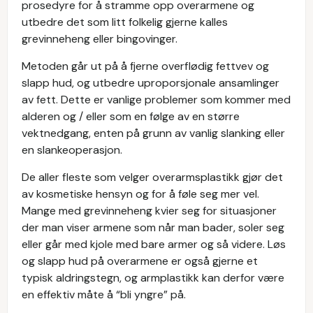
prosedyre for å stramme opp overarmene og
utbedre det som litt folkelig gjerne kalles
grevinneheng eller bingovinger.
Metoden går ut på å fjerne overflødig fettvev og
slapp hud, og utbedre uproporsjonale ansamlinger
av fett. Dette er vanlige problemer som kommer med
alderen og / eller som en følge av en større
vektnedgang, enten på grunn av vanlig slanking eller
en slankeoperasjon.
De aller fleste som velger overarmsplastikk gjør det
av kosmetiske hensyn og for å føle seg mer vel.
Mange med grevinneheng kvier seg for situasjoner
der man viser armene som når man bader, soler seg
eller går med kjole med bare armer og så videre. Løs
og slapp hud på overarmene er også gjerne et
typisk aldringstegn, og armplastikk kan derfor være
en effektiv måte å “bli yngre” på.