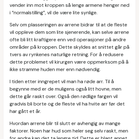
vender inn mot kroppen så lenge armene henger ned
i “normalstilling”, vil de være lite synlige.
Selv om plasseringen av arrene bidrar til at de fleste
vil oppleve dem som lite sjenerende, kan selve arrene
ofte bli litt kraftigere enn ved operasjoner på andre
områder på kroppen. Dette skyldes at snittet går på
tvers av rynkenes naturlige retning. For å redusere
dette problemet vil kirurgen være oppmerksom på å
ikke stramme huden mer enn nødvendig.
I tiden etter inngrepet vil man ha røde arr. Til å
begynne med er de muligens også litt hovne, men
dette går raskt over. Også den rødlige fargen vil
gradvis bli borte og de fleste vil ha hvite arr før det
har gått et år.
Hvordan arrene blir til slutt er avhengig av mange
faktorer. Noen har hud som heler seg selv raskt, men
for andre kan det ta lengre tid. Dette er blant annet