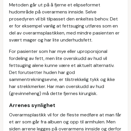
Metoden går ut på å fjerne et elipseformet
hudområde på overarmens innside. Selve
prosedyren vil bli tilpasset den enkeltes behov. Det
er for eksempel vanlig at fettsuging utføres som en
del av overarmsplastikken, med mindre pasienten er
svært mager og har lite underhudsfett.
For pasienter som har mye eller uproporsjonal
fordeling av fett, men lite overskudd av hud vil
fettsuging alene kunne være et aktuelt alternativ.
Det forutsetter huden har god
sammentrekningsevne, er tilstrekkelig tykk og ikke
har strekkmerker. Har man overskudd av hud
(grevinneheng) må dette fjernes kirurgisk.
Arrenes synlighet
Overarmsplastikk vil for de fleste medføre at man får
et arr som går fra albuen og opp til armhulen. Men
siden arrene legges på overarmens innside og derfor