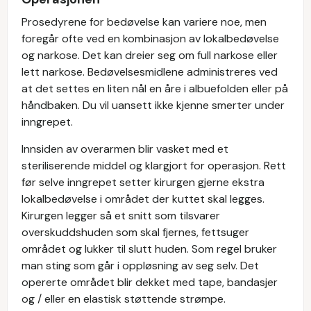
Prosedyrene for bedøvelse kan variere noe, men
foregår ofte ved en kombinasjon av lokalbedøvelse
og narkose. Det kan dreier seg om full narkose eller
lett narkose. Bedøvelsesmidlene administreres ved
at det settes en liten nål en åre i albuefolden eller på
håndbaken. Du vil uansett ikke kjenne smerter under
inngrepet.
Innsiden av overarmen blir vasket med et
steriliserende middel og klargjort for operasjon. Rett
før selve inngrepet setter kirurgen gjerne ekstra
lokalbedøvelse i området der kuttet skal legges.
Kirurgen legger så et snitt som tilsvarer
overskuddshuden som skal fjernes, fettsuger
området og lukker til slutt huden. Som regel bruker
man sting som går i oppløsning av seg selv. Det
opererte området blir dekket med tape, bandasjer
og / eller en elastisk støttende strømpe.