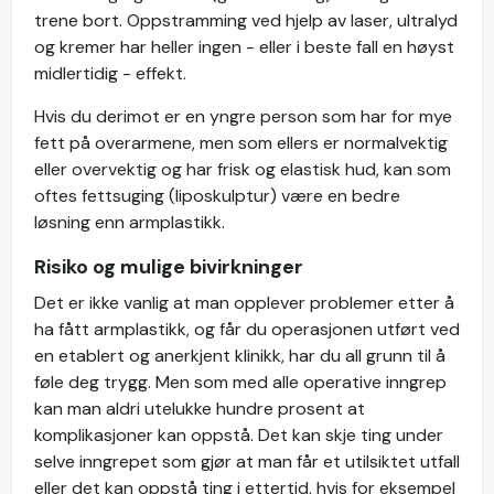
trene bort. Oppstramming ved hjelp av laser, ultralyd
og kremer har heller ingen - eller i beste fall en høyst
midlertidig - effekt.
Hvis du derimot er en yngre person som har for mye
fett på overarmene, men som ellers er normalvektig
eller overvektig og har frisk og elastisk hud, kan som
oftes fettsuging (liposkulptur) være en bedre
løsning enn armplastikk.
Risiko og mulige bivirkninger
Det er ikke vanlig at man opplever problemer etter å
ha fått armplastikk, og får du operasjonen utført ved
en etablert og anerkjent klinikk, har du all grunn til å
føle deg trygg. Men som med alle operative inngrep
kan man aldri utelukke hundre prosent at
komplikasjoner kan oppstå. Det kan skje ting under
selve inngrepet som gjør at man får et utilsiktet utfall
eller det kan oppstå ting i ettertid, hvis for eksempel