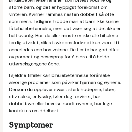
Bihulebetennelse rammer som oftest voksne og
større barn, og det er hyppigst forekomst om
vinteren. Kvinner rammes nesten dobbelt så ofte
som menn. Tidligere trodde man at barn ikke kunne
få bihulebetennelse, men det viser seg at det ikke er
helt uvanlig. Hos de aller minste er ikke alle bihulene
ferdig utviklet, slik at sykdomsforløpet kan være litt
annerledes enn hos voksne. De fleste har god effekt
av paracet og nesespray for å bidra til å holde
utførselsgangene åpne.
I sjeldne tilfeller kan bihulebetennelse forårsake
alvorlige problemer som påvirker hjernen og øynene.
Dersom du opplever svært sterk hodepine, feber,
stiv nakke, er lyssky, føler deg forvirret, har
dobbeltsyn eller hevelse rundt øynene, bør lege
kontaktes umiddelbart.
Symptomer