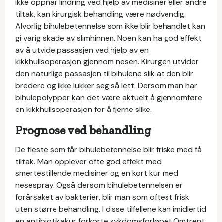
ikke oppnår lindring ved hjelp av medisiner eller andre
tiltak, kan kirurgisk behandling være nødvendig.
Alvorlig bihulebetennelse som ikke blir behandlet kan
gi varig skade av slimhinnen. Noen kan ha god effekt
av å utvide passasjen ved hjelp av en
kikkhullsoperasjon gjennom nesen. Kirurgen utvider
den naturlige passasjen til bihulene slik at den blir
bredere og ikke lukker seg så lett. Dersom man har
bihulepolypper kan det være aktuelt å gjennomføre
en kikkhullsoperasjon for å fjerne slike.
Prognose ved behandling
De fleste som får bihulebetennelse blir friske med få
tiltak. Man opplever ofte god effekt med
smertestillende medisiner og en kort kur med
nesespray. Også dersom bihulebetennelsen er
forårsaket av bakterier, blir man som oftest frisk
uten større behandling. I disse tilfellene kan imidlertid
en antibiotikakur forkorte sykdomsforløpet.​Omtrent