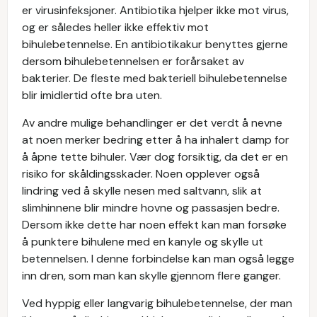
er virusinfeksjoner. Antibiotika hjelper ikke mot virus,
og er således heller ikke effektiv mot
bihulebetennelse. En antibiotikakur benyttes gjerne
dersom bihulebetennelsen er forårsaket av
bakterier. De fleste med bakteriell bihulebetennelse
blir imidlertid ofte bra uten.
Av andre mulige behandlinger er det verdt å nevne
at noen merker bedring etter å ha inhalert damp for
å åpne tette bihuler. Vær dog forsiktig, da det er en
risiko for skåldingsskader. Noen opplever også
lindring ved å skylle nesen med saltvann, slik at
slimhinnene blir mindre hovne og passasjen bedre.
Dersom ikke dette har noen effekt kan man forsøke
å punktere bihulene med en kanyle og skylle ut
betennelsen. I denne forbindelse kan man også legge
inn dren, som man kan skylle gjennom flere ganger.
Ved hyppig eller langvarig bihulebetennelse, der man