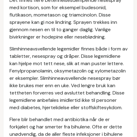
Det finnes flere betennelsesdempende nesespray
med kortison, som for eksempel budesonid,
flutikason, mometason og triamcinolon. Disse
sprayene kan gi noe lindring. Sprayen trekkes inn
gjennom nesen en til to ganger daglig. Vanlige
bivirkninger er hodepine eller neseblødning.
Slimhinneavsvellende legemidler finnes både i form av
tabletter, nesespray og dråper. Disse legemidlene
kan hjelpe mot tett nese, slik at man puster lettere.
Fenylpropanolamin, oksymetazolin og xylometazolin
er eksempler. Slimhinneavsvellende nesespray bør
ikke brukes mer enn en uke. Ved lengre bruk kan
tettheten forverres ved avsluttet behandling. Disse
legemidlene anbefales imidlertid ikke til personer
med diabetes, hjertelidelse eller stoffskiftesykdom.
Flere blir behandlet med antibiotika når de er
forkjølet og har smerter fra bihulene. Ofte er dette
unødvendig, da de aller fleste infeksjoner i bihulene