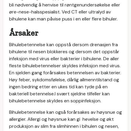
bli nødvendig å henvise til røntgenundersøkelse eller
øre-nese-halsspesialist. Ved CT eller ultralyd av
bihulene kan man påvise puss i en eller flere bihuler.
Årsaker
Bihulebetennelse kan oppstå dersom drenasjen fra
bihulene til nesen blokkeres og dersom det oppstår
infeksjon med virus eller bakterier i bihulene. De aller
fleste bihulebetennelser skyldes infeksjon med virus.
En sjelden gang forårsakes betennelsen av bakterier.
Høy feber, sykdomsfølelse, dårlig allmenntilstand og
ingen bedring etter en ukes tid kan tyde på en
bakteriell betennelse.I svært sjeldne tilfeller kan
bihulebetennelse skyldes en soppinfeksjon.
Bihulebetennelse kan også forårsakes av høysnue og
allergier. Allergi og høysnue kan gi hevelse og økt
produksjon av slim fra slimhinnen i bihulen og nesen,