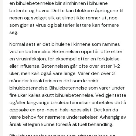
en bihulebetennelse blir slimhinnen i bihulene
betente og hovne. Dette kan blokkere åpningene til
nesen og svelget slik at slimet ikke renner ut, noe
som gjør at virus og bakterier lettere kan formere
seg.
Normal sett er det bihulene i kinnene som rammes
ved en betennelse. Betennelsen oppstår ofte etter
en virusinfeksjon, for eksempel etter en forkjølelse
eller influensa. Betennelsen går ofte over etter 1-2
uker, men kan også vare lenge. Varer den over 3
måneder karakteriseres det som kronisk
bihulebetennelse. Bihulebetennelse som varer under
fire uker kalles akutt bihulebetennelse. Ved gjentatte
og/eller langvarige bihulebetennelser anbefales det å
oppsøke en øre-nese-hals-spesialist. Det kan da
være behov for nærmere undersøkelser. Avhengig av
årsak vil legen kunne foreslå aktuell behandling.